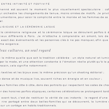
, ENTRE INTIMITÉ ET FESTIVITÉ
enné est souvent le moment le plus visuellement spectaculaire : caft
ui orchestre les changements de tenue, mains ornées de motifs. Je priv
cumentaire, pour saisir la complicité entre la mariée et les femmes de sa 
el.
LIGIEUSE ET LA CÉRÉMONIE LAÏQUE
, la cérémonie religieuse et la cérémonie laïque se déroulent parfois à de
 lieux différents à Paris. Je m'attache à comprendre en amont, lors d
re exact des événements et les personnes clés à ne pas manquer, afin que 
ême exigence.
eux cultures, un seul regard
 la même quelle que soit la tradition célébrée : un style naturel et lumi
 par la mode, et une attention constante à l'émotion réelle plutôt qu'à la 
ocain, cela signifie notamment :
s textiles et les bijoux avec la même précision qu'un shooting éditorial ;
e danse et de musique live, souvent riches en énergie et en couleur ;
eux familles côte à côte, dans des portraits qui respectent les codes de ch
ur des horaires parfois atypiques, certaines célébrations se prolongeant tard
avant tout, c'est de restituer la vérité de ces instants : le regard d'un
 le rire partagé entre deux belles-familles qui se découvrent, la lumière
sur un cortège en habits traditionnels.