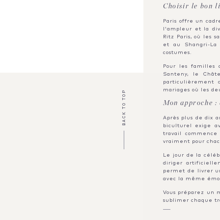
Choisir le bon l
Paris offre un cadr
l'ampleur et la di
Ritz Paris, où les
et au Shangri-La 
costumes.
Pour les familles
Santeny, le Chât
particulièrement 
mariages où les deu
BACK TO TOP
Mon approche : d
Après plus de dix a
biculturel exige a
travail commence 
vraiment pour cha
Le jour de la céléb
diriger artificiel
permet de livrer u
avec la même émoti
Vous préparez un m
sublimer chaque tr