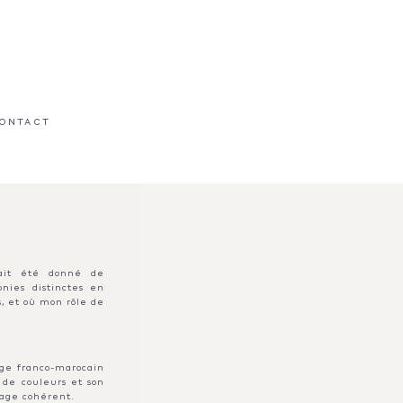
ONTACT
'ait été donné de
onies distinctes en
, et où mon rôle de
age franco-marocain
 de couleurs et son
tage cohérent.