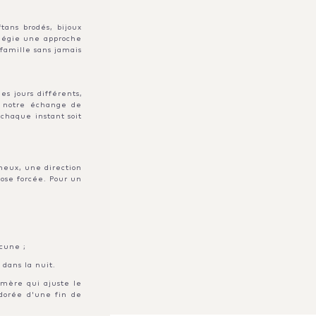
ans brodés, bijoux
ilégie une approche
famille sans jamais
s jours différents,
e notre échange de
chaque instant soit
neux, une direction
pose forcée. Pour un
acune ;
 dans la nuit.
e mère qui ajuste le
 dorée d'une fin de