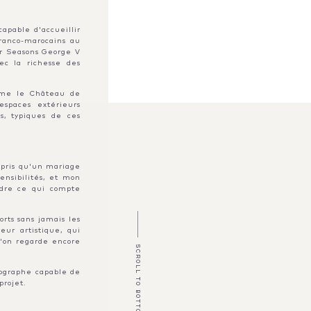
capable d'accueillir
franco-marocains au
ur Seasons George V
ec la richesse des
omme le Château de
spaces extérieurs
s, typiques de ces
appris qu'un mariage
ensibilités, et mon
ndre ce qui compte
orts sans jamais les
eur artistique, qui
l'on regarde encore
SCROLL TO BOTTOM
tographe capable de
projet.