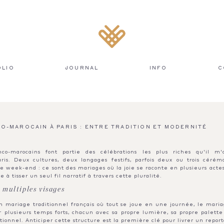
OLIO
JOURNAL
INFO
C
O-MAROCAIN À PARIS : ENTRE TRADITION ET MODERNITÉ
nco-marocains font partie des célébrations les plus riches qu'il m
ris. Deux cultures, deux langages festifs, parfois deux ou trois cérém
 week-end : ce sont des mariages où la joie se raconte en plusieurs actes
 à tisser un seul fil narratif à travers cette pluralité.
multiples visages
 mariage traditionnel français où tout se joue en une journée, le mari
r plusieurs temps forts, chacun avec sa propre lumière, sa propre palette
onnel. Anticiper cette structure est la première clé pour livrer un repor