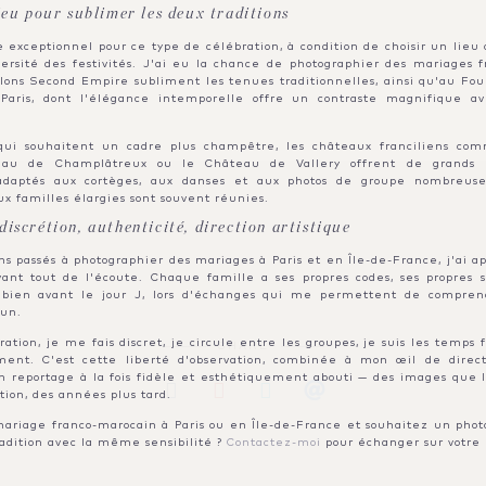
ieu pour sublimer les deux traditions
e exceptionnel pour ce type de célébration, à condition de choisir un lieu 
versité des festivités. J'ai eu la chance de photographier des mariages 
 salons Second Empire subliment les tenues traditionnelles, ainsi qu'au Fo
Paris, dont l'élégance intemporelle offre un contraste magnifique av
 qui souhaitent un cadre plus champêtre, les châteaux franciliens c
eau de Champlâtreux ou le Château de Vallery offrent de grands e
adaptés aux cortèges, aux danses et aux photos de groupe nombreuse
x familles élargies sont souvent réunies.
iscrétion, authenticité, direction artistique
ns passés à photographier des mariages à Paris et en Île-de-France, j'ai 
vant tout de l'écoute. Chaque famille a ses propres codes, ses propres s
bien avant le jour J, lors d'échanges qui me permettent de compre
cun.
ration, je me fais discret, je circule entre les groupes, je suis les temps f
SHARE
lement. C'est cette liberté d'observation, combinée à mon œil de direct
n reportage à la fois fidèle et esthétiquement abouti — des images que 
on, des années plus tard.
ariage franco-marocain à Paris ou en Île-de-France et souhaitez un pho
adition avec la même sensibilité ?
Contactez-moi
pour échanger sur votre 