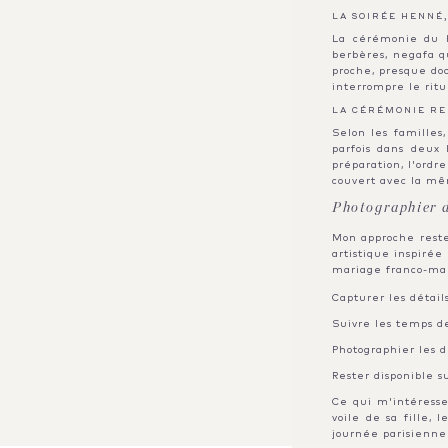
LA SOIRÉE HENNÉ
La cérémonie du h
berbères, negafa q
proche, presque do
interrompre le ritu
LA CÉRÉMONIE RE
Selon les familles
parfois dans deux
préparation, l'ord
couvert avec la m
Photographier d
Mon approche reste
artistique inspirée
mariage franco-mar
Capturer les détail
Suivre les temps d
Photographier les d
Rester disponible s
Ce qui m'intéresse 
voile de sa fille,
journée parisienne 