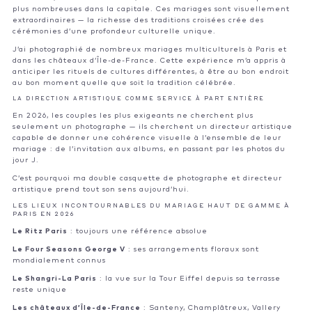
plus nombreuses dans la capitale. Ces mariages sont visuellement
extraordinaires — la richesse des traditions croisées crée des
cérémonies d’une profondeur culturelle unique.
J’ai photographié de nombreux mariages multiculturels à Paris et
dans les châteaux d’Île-de-France. Cette expérience m’a appris à
anticiper les rituels de cultures différentes, à être au bon endroit
au bon moment quelle que soit la tradition célébrée.
LA DIRECTION ARTISTIQUE COMME SERVICE À PART ENTIÈRE
En 2026, les couples les plus exigeants ne cherchent plus
seulement un photographe — ils cherchent un directeur artistique
capable de donner une cohérence visuelle à l’ensemble de leur
mariage : de l’invitation aux albums, en passant par les photos du
jour J.
C’est pourquoi ma double casquette de photographe et directeur
artistique prend tout son sens aujourd’hui.
LES LIEUX INCONTOURNABLES DU MARIAGE HAUT DE GAMME À
PARIS EN 2026
Le Ritz Paris
: toujours une référence absolue
Le Four Seasons George V
: ses arrangements floraux sont
mondialement connus
Le Shangri-La Paris
: la vue sur la Tour Eiffel depuis sa terrasse
reste unique
Les châteaux d’Île-de-France
: Santeny, Champlâtreux, Vallery