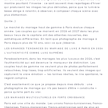
montre pourtant l’inverse : ce sont souvent mes reportages d’hiver
qui produisent les images les plus délicates, parce que la lumière
basse oblige à ralentir, à observer, à composer chaque scène avec
plus d’attention.
(suite…)
Le marché du mariage haut de gamme à Paris évolue chaque
année. Les couples qui se marient en 2026 et 2027 dans les plus
beaux lieux de la capitale ont des attentes nouvelles, des
esthétiques différentes. En tant que photographe de mariage à
Paris depuis plus de 10 ans, voici ce que j’observe.
LES GRANDES TENDANCES DU MARIAGE DE LUXE À PARIS EN 2026
L’AUTHENTICITÉ COMME LUXE SUPRÊME
Paradoxalement, dans les mariages les plus luxueux de 2026, c’est
l’authenticité qui est devenue le marqueur de distinction. Les
couples haut de gamme ne veulent plus de photos parfaitement
retouchées, trop lisses, trop artificielles. Ils veulent des images qui
capturent la vraie émotion — les larmes réelles, le rire spontané, le
regard complice.
C’est exactement ce que je propose depuis mes débuts : une
photographie de mariage qui n’a pas besoin d’être « construite »
parce qu’elle part du vrai.
LES MARIAGES MULTICULTURELS EN FORTE CROISSANCE
Paris est une ville du monde. Les unions franco-tunisiennes, franco-
libanaises, franco-marocaines, franco-américaines sont de plus en