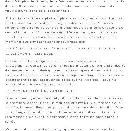
deux fois plus de rituels, deux fois plus de couleurs. La rencontre de
deux cultures dans une même célébration crée des moments
visuels d’une densité exceptionnelle.
J’ai eu le privilège de photographier des mariages tuniso-libanais au
Château de Santeny, des mariages judéo-français à Paris, des
cérémonies orientales dans de grands hôtels parisiens. Chacune de
ces célébrations m’a appris à voir différemment, à anticiper des
rituels que je ne connaissais pas, à être au bon endroit pour les
moments qui comptent dans chaque tradition.
LES DÉFIS ET LES BEAUTÉS DES RITUELS MULTICULTURELS
LA CÉRÉMONIE RELIGIEUSE
Chaque tradition religieuse a ses propres codes pour la
photographie. Certaines cérémonies permettent une grande liberté
de mouvement au photographe, d’autres imposent des restrictions
strictes. Je prends le temps, avant chaque mariage, de comprendre
exactement ce qui est autorisé et ce qui ne l’est pas — pour ne
jamais être pris au dépourvu le jour J.
LES MOMENTS CLÉS À NE JAMAIS RATER
Dans un mariage traditionnel juif, il y a la houppa, le bris du verre,
la première danse. Dans un mariage oriental, il y a l’entrée de la
mariée, le maquillage, les youyous des femmes de la famille. Dans
un mariage franco-libanais ou franco-tunisien, il y a la fête qui
commence bien avant la cérémonie et se termine bien après la
soirée.
Ma préparation consiste à cartographier ces moments avec les