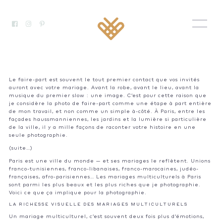
Le faire-part est souvent le tout premier contact que vos invités
auront avec votre mariage. Avant la robe, avant le lieu, avant la
musique du premier slow : une image. C’est pour cette raison que
je considère la photo de faire-part comme une étape à part entière
de mon travail, et non comme un simple à-côté. À Paris, entre les
façades haussmanniennes, les jardins et la lumière si particulière
de la ville, il y a mille façons de raconter votre histoire en une
seule photographie.
(suite…)
Paris est une ville du monde — et ses mariages le reflètent. Unions
franco-tunisiennes, franco-libanaises, franco-marocaines, judéo-
françaises, afro-parisiennes… Les mariages multiculturels à Paris
sont parmi les plus beaux et les plus riches que je photographie.
Voici ce que ça implique pour la photographie.
LA RICHESSE VISUELLE DES MARIAGES MULTICULTURELS
Un mariage multiculturel, c’est souvent deux fois plus d’émotions,