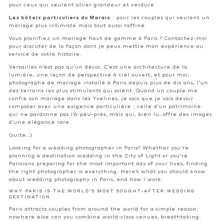
pour ceux qui veulent allier grandeur et verdure
Les hôtels particuliers du Marais
: pour les couples qui veulent un
mariage plus intimiste mais tout aussi raffiné
Vous planifiez un mariage haut de gamme à Paris ?
Contactez-moi
pour discuter de la façon dont je peux mettre mon expérience au
service de votre histoire.
Versailles n’est pas qu’un décor. C’est une architecture de la
lumière, une leçon de perspective à ciel ouvert, et pour moi,
photographe de mariage installé à Paris depuis plus de dix ans, l’un
des terrains les plus stimulants qui soient. Quand un couple me
confie son mariage dans les Yvelines, je sais que je vais devoir
composer avec une exigence particulière : celle d’un patrimoine
qui ne pardonne pas l’à-peu-près, mais qui, bien lu, offre des images
d’une élégance rare.
(suite…)
Looking for a wedding photographer in Paris? Whether you’re
planning a destination wedding in the City of Light or you’re
Parisians preparing for the most important day of your lives, finding
the right photographer is everything. Here’s what you should know
about wedding photography in Paris, and how I work.
WHY PARIS IS THE WORLD’S MOST SOUGHT-AFTER WEDDING
DESTINATION
Paris attracts couples from around the world for a simple reason:
nowhere else can you combine world-class venues, breathtaking