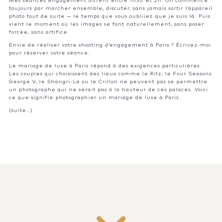
Mes séances engagement durent entre 1h30 et 2h. On commence
toujours par marcher ensemble, discuter, sans jamais sortir l’appareil
photo tout de suite — le temps que vous oubliiez que je suis là. Puis
vient le moment où les images se font naturellement, sans poser
forcée, sans artifice.
Envie de réaliser votre shooting d’engagement à Paris ?
Écrivez-moi
pour réserver votre séance.
Le mariage de luxe à Paris répond à des exigences particulières.
Les couples qui choisissent des lieux comme le Ritz, le Four Seasons
George V, le Shangri-La ou le Crillon ne peuvent pas se permettre
un photographe qui ne serait pas à la hauteur de ces palaces. Voici
ce que signifie photographier un mariage de luxe à Paris.
(suite…)