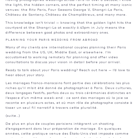
the light, the hidden corners, and the perfect timing at many iconic
venues: the Ritz Paris, Four Seasons George V, Shangri-La Paris,
Château de Santeny, Château de Champlâtreux, and many more.
This knowledge isn’t trivial — knowing that the golden light hits the
courtyard at the Shangri-La at exactly 6:45pm in July means the
difference between good photos and extraordinary ones.
PLANNING YOUR PARIS WEDDING FROM ABROAD
Many of my clients are international couples planning their Paris
wedding from the US, UK, Middle East, or elsewhere. I’m
accustomed to working remotely for planning and offer video
consultations to discuss your vision in detail before your arrival.
Ready to talk about your Paris wedding?
Reach out here
— I’d love to
hear about your story.
Les mariages franco-marocains font partie des célébrations les plus
riches qu’il m’ait été donné de photographier à Paris. Deux cultures,
deux langages festifs, parfois deux ou trois cérémonies distinctes en
l’espace d’un même week-end : ce sont des mariages où la joie se
raconte en plusieurs actes, et où mon rôle de photographe consiste à
tisser un seul fil narratif à travers cette pluralité.
(suite…)
De plus en plus de couples parisiens intègrent un shooting
d’engagement dans leur préparation de mariage. En quelques
années, cette pratique venue des États-Unis s’est imposée comme