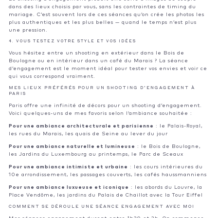
dans des lieux choisis par vous, sans les contraintes de timing du
mariage. C’est souvent lors de ces séances qu’on crée les photos les
plus authentiques et les plus belles — quand le temps n’est plus
une pression.
4. VOUS TESTEZ VOTRE STYLE ET VOS IDÉES
Vous hésitez entre un shooting en extérieur dans le Bois de
Boulogne ou en intérieur dans un café du Marais ? La séance
d’engagement est le moment idéal pour tester vos envies et voir ce
qui vous correspond vraiment.
MES LIEUX PRÉFÉRÉS POUR UN SHOOTING D’ENGAGEMENT À
PARIS
Paris offre une infinité de décors pour un shooting d’engagement.
Voici quelques-uns de mes favoris selon l’ambiance souhaitée :
Pour une ambiance architecturale et parisienne
: le Palais-Royal,
les rues du Marais, les quais de Seine au lever du jour
Pour une ambiance naturelle et lumineuse
: le Bois de Boulogne,
les Jardins du Luxembourg au printemps, le Parc de Sceaux
Pour une ambiance intimiste et urbaine
: les cours intérieures du
10e arrondissement, les passages couverts, les cafés haussmanniens
Pour une ambiance luxueuse et iconique
: les abords du Louvre, la
Place Vendôme, les jardins du Palais de Chaillot avec la Tour Eiffel
COMMENT SE DÉROULE UNE SÉANCE ENGAGEMENT AVEC MOI