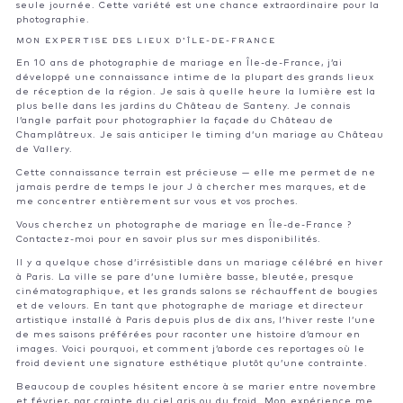
seule journée. Cette variété est une chance extraordinaire pour la
photographie.
MON EXPERTISE DES LIEUX D’ÎLE-DE-FRANCE
En 10 ans de photographie de mariage en Île-de-France, j’ai
développé une connaissance intime de la plupart des grands lieux
de réception de la région. Je sais à quelle heure la lumière est la
plus belle dans les jardins du Château de Santeny. Je connais
l’angle parfait pour photographier la façade du Château de
Champlâtreux. Je sais anticiper le timing d’un mariage au Château
de Vallery.
Cette connaissance terrain est précieuse — elle me permet de ne
jamais perdre de temps le jour J à chercher mes marques, et de
me concentrer entièrement sur vous et vos proches.
Vous cherchez un photographe de mariage en Île-de-France ?
Contactez-moi
pour en savoir plus sur mes disponibilités.
Il y a quelque chose d’irrésistible dans un mariage célébré en hiver
à Paris. La ville se pare d’une lumière basse, bleutée, presque
cinématographique, et les grands salons se réchauffent de bougies
et de velours. En tant que photographe de mariage et directeur
artistique installé à Paris depuis plus de dix ans, l’hiver reste l’une
de mes saisons préférées pour raconter une histoire d’amour en
images. Voici pourquoi, et comment j’aborde ces reportages où le
froid devient une signature esthétique plutôt qu’une contrainte.
Beaucoup de couples hésitent encore à se marier entre novembre
et février, par crainte du ciel gris ou du froid. Mon expérience me