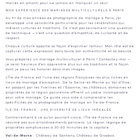
mariés en amont, pour ne jamais en manquer un seul.
MON EXPÉRIENCE DES MARIAGES MULTICULTURELS À PARIS
Au fil de mes années de photographie de mariage à Paris, j’ai
développé une sensibilité particulière pour les célébrations qui
mêlent cultures et traditions. Ce n’est pas seulement une question
de technique — c’est une question d’empathie, de curiosité et de
respect.
Chaque culture apporte sa façon d’exprimer l’amour. Mon rôle est de
capturer cette expression dans toute son authenticité et sa beauté.
Vous préparez un mariage multiculturel à Paris ?
Contactez-moi
—
je serai heureux d’en apprendre plus sur vos traditions et la façon
dont je peux les honorer dans mes images.
L’Île-de-France est l’une des régions françaises les plus riches en
lieux de mariage d’exception. De la Seine-et-Marne au Val-d’Oise,
en passant par les Yvelines et l’Essonne, les châteaux, domaines et
propriétés de la région parisienne offrent un cadre incomparable
pour votre mariage. Ce guide vous aide à comprendre les
spécificités de la photographie de mariage en Île-de-France.
ÎLE-DE-FRANCE : UNE DIVERSITÉ DE LIEUX INÉGALÉE
Contrairement à ce qu’on pourrait croire, l’Île-de-France ne se
résume pas aux arrondissements parisiens. La région regorge de
propriétés somptueuses à 30-60 minutes de la capitale :
Val-de-Marne
: Château de Santeny, Château de Grosbois