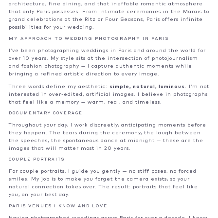
architecture, fine dining, and that ineffable romantic atmosphere
that only Paris possesses. From intimate ceremonies in the Marais to
grand celebrations at the Ritz or Four Seasons, Paris offers infinite
possibilities for your wedding.
MY APPROACH TO WEDDING PHOTOGRAPHY IN PARIS
I’ve been photographing weddings in Paris and around the world for
over 10 years. My style sits at the intersection of photojournalism
and fashion photography — I capture authentic moments while
bringing a refined artistic direction to every image.
Three words define my aesthetic:
simple, natural, luminous
. I’m not
interested in over-edited, artificial images. I believe in photographs
that feel like a memory — warm, real, and timeless.
DOCUMENTARY COVERAGE
Throughout your day, I work discreetly, anticipating moments before
they happen. The tears during the ceremony, the laugh between
the speeches, the spontaneous dance at midnight — these are the
images that will matter most in 20 years.
COUPLE PORTRAITS
For couple portraits, I guide you gently — no stiff poses, no forced
smiles. My job is to make you forget the camera exists, so your
natural connection takes over. The result: portraits that feel like
you, on your best day.
PARIS VENUES I KNOW AND LOVE
Having photographed weddings across Paris for over a decade, I know