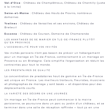
Val-d’Oise
: Château de Champlâtreux, Château de Chantilly (juste
à la limite)
Seine-et-Marne
: Château des Hauts de Provins, nombreux
domaines
Yvelines
: Château de Versailles et ses environs, Château de
Breteuil
Essonne
: Château de Courson, Domaine de Chamarande
LES AVANTAGES DE SE MARIER EN ÎLE-DE-FRANCE PLUTÔT
QU’EN PROVINCE
L’ACCESSIBILITÉ POUR VOS INVITÉS
Vos invités parisiens n’ont pas besoin de prévoir un hébergement
pour un mariage en Île-de-France, contrairement à un mariage en
Provence ou en Bretagne. Cela simplifie l’organisation et réduit les
contraintes pour tout le monde.
LES PRESTATAIRES DE QUALITÉ
La concentration de prestataires haut de gamme en Île-de-France
est unique en France. Les meilleurs traiteurs, fleuristes, musiciens
et photographes de mariage y sont basés — et disponibles pour des
déplacements courts.
LA VARIÉTÉ DES DÉCORS EN UNE JOURNÉE
Un mariage en Île-de-France peut commencer à la mairie
parisienne, se poursuivre dans un parc ou jardin d’un château, et se
terminer dans une salle de réception raffinée — tout ça en une