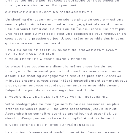
un incontournable pour les couples qui souhaitent des photos de
mariage exceptionnelles. Voici pourquoi.
QU’EST-CE QU’UN SHOOTING D’ENGAGEMENT ?
Un shooting d’engagement — ou séance photo de couple — est une
séance photo réalisée avant votre mariage, généralement dans un
lieu qui vous tient à cœur à Paris ou en Île-de-France. Ce n’est pas
une répétition du mariage : c’est une occasion de vous retrouver en
couple, sans la pression du jour J, pour créer ensemble des images
qui vous ressemblent vraiment.
LES 4 RAISONS DE FAIRE UN SHOOTING ENGAGEMENT AVANT
VOTRE MARIAGE PARISIEN
1. VOUS APPRENEZ À POSER (SANS Y PENSER)
La plupart des couples me disent la même chose lors de leur
mariage : « On ne savait pas du tout quoi faire avec nos mains au
début. » Le shooting d’engagement résout ce problème. Après 45
minutes ensemble, vous avez intégré naturellement comment vous
placer, comment vous regarder, comment rire ensemble devant
l’objectif. Le jour de votre mariage, tout est fluide.
2. VOUS CRÉEZ UNE RELATION AVEC VOTRE PHOTOGRAPHE
Votre photographe de mariage sera l’une des personnes les plus
proches de vous le jour J — de votre préparation jusqu’à la nuit.
Apprendre à se connaître avant ce grand jour est essentiel. Le
shooting d’engagement crée cette complicité naturellement.
3. VOUS OBTENEZ DES PHOTOS SUPPLÉMENTAIRES
Le shooting d’engagement produit une série d’images de couple