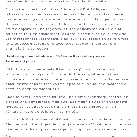
mathématique chaotique et est basé sur la récursivité.
Pour cette collection Couture Printemps / Été 2018, ces motifs
cohérents mais aléatoires sont réalisés à la main sur des robes en
dentelle, en organdi, en tulle brodé et en satin découpé au laser.
Des couleurs comme le rose, le lilas, le vert clair, le bleu et la
crème apportent une légèreté et une délicatesse estivale à la
collection tout en adoucissant les détails complexes de la broderie.
Les motifs sur les vêtements, ainsi que la juxtaposition de volumes
forts et doux, ajoutent une touche de beauté inhabituelle et
originale à la collection.
Un Mariage Inoubliable au Château Barthélemy avec
Ameleventparis
C’était une journée ensoleillée lorsque j’ai eu l’honneur de
capturer un mariage au Château Barthélemy, situé en région
parisienne, un cadre enchanteur au cœur de la nature. La mariée,
éblouissante dans sa robe courte, apportait une touche moderne à
cette célébration romantique.
Chaque détail, orchestré par l’équipe d’Ameleventparis, contribuait
à créer une atmosphère magique. Les magnifiques arrangements
floraux et l’éclairage doux transformaien t le château en un
véritable havre de paix pour les invités.
Les rituels étaient chargés d’émotions, entre rires et larmes de joie.
Chaque instant était précieux, et je me suis efforcé de capturer des
moments authentiques, des regards complices aux gestes tendres.