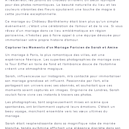
À l’extérieur, les jardins du château offraient un décor idyllique
pour des photos romantiques. La beauté naturelle du lieu et les
couleurs vibrantes des fleurs ajoutaient une touche de magie à
cette journée exceptionnelle.
Ce mariage au Château Barthélemy était bien plus qu’un simple
événement ; c’était une célébration de l’amour et de la vie. Si vous
rêvez d’un mariage dans ce lieu emblématique en région
parisienne, n’hésitez pas à faire appel à une équipe dévouée pour
immortaliser votre propre histoire d’amour.
Capturer les Moments d’un Mariage Parisien de Sarah et Amine
Un mariage à Paris, la plus romantique des villes, est une
expérience féerique. Les superbes photographies de mariage avec
la Tour Eiffel en toile de fond et l’ambiance douce de l’automne
créent une atmosphère magique.
Sarah, influenceuse sur Instagram, m’a contacté pour immortaliser
son mariage grandiose et influent. Passionnée par l’art, elle
partageait son univers avec ses abonnés, et souhaitait que ces
moments soient capturés en images. Originaire de Londres, Sarah
voulait faire vivre ces instants à travers ses photos.
Les photographies, tant soigneusement mises en scène que
spontanées, ont brillamment capturé leurs émotions. C’était un
beau voyage, marchant ensemble vers les vœux ultimes du
mariage.
Sarah était resplendissante dans sa magnifique robe de mariée
blanche, tandis qu’Amine affichait une élégance discrète dans son