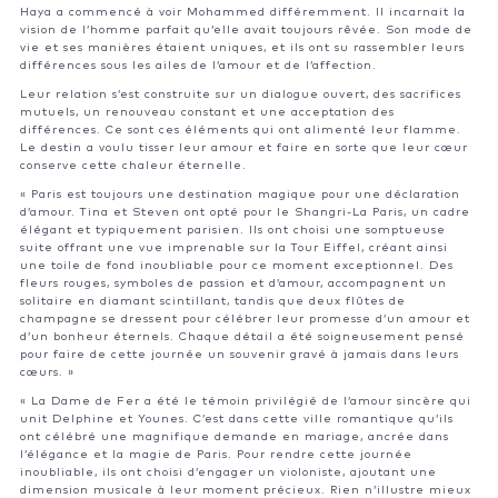
Haya a commencé à voir Mohammed différemment. Il incarnait la
vision de l’homme parfait qu’elle avait toujours rêvée. Son mode de
vie et ses manières étaient uniques, et ils ont su rassembler leurs
différences sous les ailes de l’amour et de l’affection.
Leur relation s’est construite sur un dialogue ouvert, des sacrifices
mutuels, un renouveau constant et une acceptation des
différences. Ce sont ces éléments qui ont alimenté leur flamme.
Le destin a voulu tisser leur amour et faire en sorte que leur cœur
conserve cette chaleur éternelle.
« Paris est toujours une destination magique pour une déclaration
d’amour. Tina et Steven ont opté pour le Shangri-La Paris, un cadre
élégant et typiquement parisien. Ils ont choisi une somptueuse
suite offrant une vue imprenable sur la Tour Eiffel, créant ainsi
une toile de fond inoubliable pour ce moment exceptionnel. Des
fleurs rouges, symboles de passion et d’amour, accompagnent un
solitaire en diamant scintillant, tandis que deux flûtes de
champagne se dressent pour célébrer leur promesse d’un amour et
d’un bonheur éternels. Chaque détail a été soigneusement pensé
pour faire de cette journée un souvenir gravé à jamais dans leurs
cœurs. »
« La Dame de Fer a été le témoin privilégié de l’amour sincère qui
unit Delphine et Younes. C’est dans cette ville romantique qu’ils
ont célébré une magnifique demande en mariage, ancrée dans
l’élégance et la magie de Paris. Pour rendre cette journée
inoubliable, ils ont choisi d’engager un violoniste, ajoutant une
dimension musicale à leur moment précieux. Rien n’illustre mieux