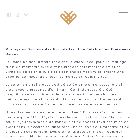
Mariage au Domaine des Hirondelles : Une Célébration Tunisienne
Unique
Le Domaine des Hirondelles a été le cadre idéal pour un mariage
tunisien mémorable, se distinguant des cérémonies classiques.
Cette célébration a su allier traditions et modernité, créant une
expérience inoubliable pour les mariés et leurs invités.
La cérémonie religieuse s’est déroulée en plein air, sous le ciel
bleu, avec la présence d’un imam. Cet instant sacré a été
magnifiquement mis en valeur par une décoration élaborée,
mêlant élégance et authenticité. Les détails minutieusement
choisis ont donné vie à une ambiance chaleureuse et festive.
Une attention particulière a été portée à l’histoire d’amour des
mariés, qui a été intégrée dans chaque aspect de la célébration. La
couleur jaune, symbole de bonheur et de prospérité, a été mise en
avant dans la décoration, apportant une touche de luminosité et de
chaleur à l’événement. Des éléments décoratifs, des fleurs aux
centres de table, tout a été pensé pour refléter l’essence de leur