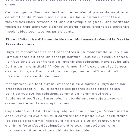
amour.
Ce mariage au Domaine des Hirondelles n’était pas seulement une
célébration de l’amour, mais aussi une belle histoire racontée à
travers des choix réfléchis et une esthétique soignée. Une véritable
fusion de traditions tunisiennes et d’originalité, créant des souvenirs
inoubliables pour tous les participants.
Titre : L’Histoire d’Amour de Haya et Mohammed : Quand le Destin
Tisse des Liens
Haya et Mohammed se sont rencontrés à un moment de leur vie où
l’amour semblait être un concept lointain. Tous deux désillusionnés,
ils n’avaient plus confiance en l’avenir des relations. Haya souhaitait
écrire un livre intitulé ** »Où va l’amour ? »**, explorant les échecs
des relations, de l’amour et du mariage, tout en affirmant qu’il
n’existe pas de véritable amour.
Mohammed, en tant qu’ami et conseiller, a soutenu Haya dans son
processus créatif. Il lui a partagé ses propres expériences et son
point de vue sur les relations, comme un homme qui avait
également souffert. Ensemble, ils abordaient ces sujets avec un
accord tacite sur leurs scepticismes.
Cependant, au fil du temps, quelque chose a changé. Mohammed a
découvert qu’il avait réussi à capturer le cœur de Haya, déchiffrant
les codes de son âme. Alors qu’il ne croyait plus en l’amour, une
alchimie forte s’est développée entre eux, marquée par une
harmonie mutuelle et une chimie indéniable.