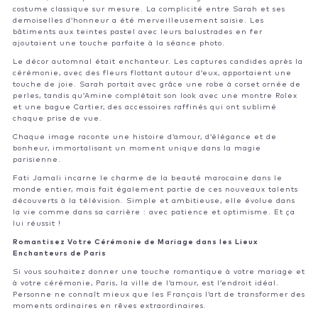
costume classique sur mesure. La complicité entre Sarah et ses
demoiselles d’honneur a été merveilleusement saisie. Les
bâtiments aux teintes pastel avec leurs balustrades en fer
ajoutaient une touche parfaite à la séance photo.
Le décor automnal était enchanteur. Les captures candides après la
cérémonie, avec des fleurs flottant autour d’eux, apportaient une
touche de joie. Sarah portait avec grâce une robe à corset ornée de
perles, tandis qu’Amine complétait son look avec une montre Rolex
et une bague Cartier, des accessoires raffinés qui ont sublimé
chaque prise de vue.
Chaque image raconte une histoire d’amour, d’élégance et de
bonheur, immortalisant un moment unique dans la magie
parisienne.
Fati Jamali incarne le charme de la beauté marocaine dans le
monde entier, mais fait également partie de ces nouveaux talents
découverts à la télévision. Simple et ambitieuse, elle évolue dans
la vie comme dans sa carrière : avec patience et optimisme. Et ça
lui réussit !
Romantisez Votre Cérémonie de Mariage dans les Lieux
Enchanteurs de Paris
Si vous souhaitez donner une touche romantique à votre mariage et
à votre cérémonie, Paris, la ville de l’amour, est l’endroit idéal.
Personne ne connaît mieux que les Français l’art de transformer des
moments ordinaires en rêves extraordinaires.