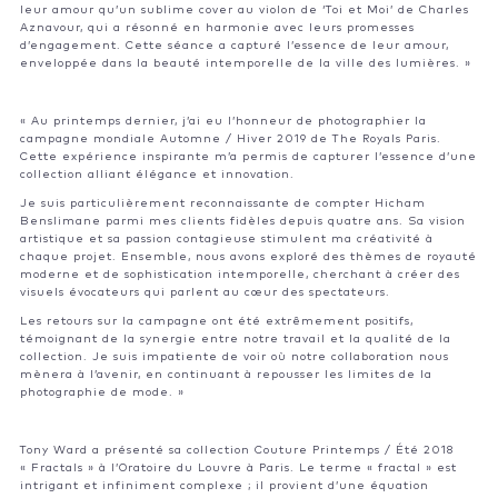
leur amour qu’un sublime cover au violon de ‘Toi et Moi’ de Charles
Aznavour, qui a résonné en harmonie avec leurs promesses
d’engagement. Cette séance a capturé l’essence de leur amour,
enveloppée dans la beauté intemporelle de la ville des lumières. »
« Au printemps dernier, j’ai eu l’honneur de photographier la
campagne mondiale Automne / Hiver 2019 de The Royals Paris.
Cette expérience inspirante m’a permis de capturer l’essence d’une
collection alliant élégance et innovation.
Je suis particulièrement reconnaissante de compter Hicham
Benslimane parmi mes clients fidèles depuis quatre ans. Sa vision
artistique et sa passion contagieuse stimulent ma créativité à
chaque projet. Ensemble, nous avons exploré des thèmes de royauté
moderne et de sophistication intemporelle, cherchant à créer des
visuels évocateurs qui parlent au cœur des spectateurs.
Les retours sur la campagne ont été extrêmement positifs,
témoignant de la synergie entre notre travail et la qualité de la
collection. Je suis impatiente de voir où notre collaboration nous
mènera à l’avenir, en continuant à repousser les limites de la
photographie de mode. »
Tony Ward a présenté sa collection Couture Printemps / Été 2018
« Fractals » à l’Oratoire du Louvre à Paris. Le terme « fractal » est
intrigant et infiniment complexe ; il provient d’une équation